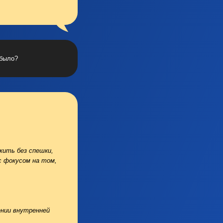
 было?
жить без спешки,
с фокусом на том,
ении внутренней