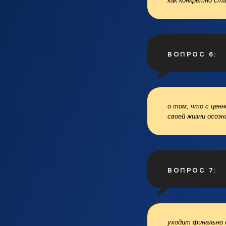
как конкретно ст
ВОПРОС 6:
о том, что с ценн
своей жизни осозн
ВОПРОС 7:
уходит финально 