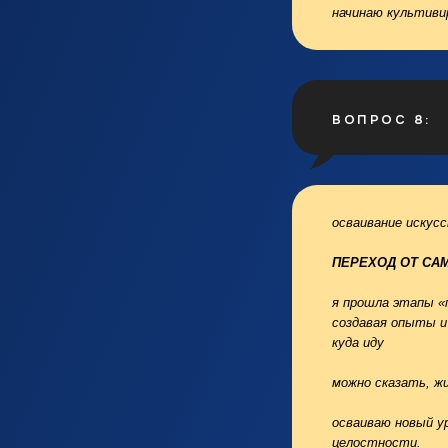
начинаю культиви
ВОПРОС 8:
осваивание искусс
ПЕРЕХОД ОТ СА
я прошла этапы «
создавая опыты и 
куда иду
можно сказать, жи
осваиваю новый у
целостности.