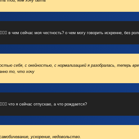
ать той, кем хочу быть
🧘🏼‍♀️ в чем сейчас моя честность? о чем могу говорить искренне, без рол
остью себя, с окейностью, с нормализацией я разобралась, теперь вр
анно то, что хочу
🧘🏼‍♀️ что я сейчас отпускаю, а что рождается?
самобичевание, ускорение, недовольство.