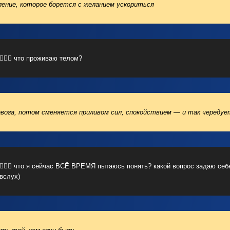
ление, которое борется с желанием ускориться
🧘🏼‍♀️ что проживаю телом?
вога, потом сменяется приливом сил, спокойствием — и так чередуе
🧘🏼‍♀️ что я сейчас ВСЁ ВРЕМЯ пытаюсь понять? какой вопрос задаю себ
вслух)