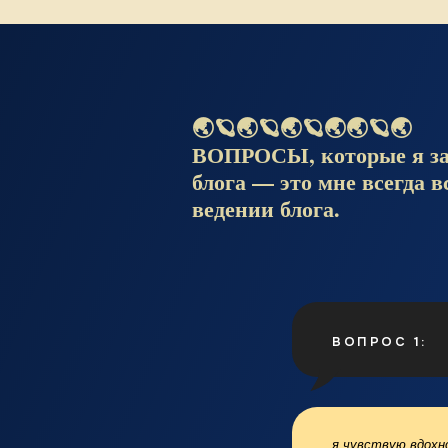
🌏🪐🌏🪐🌏🪐🌏🌏🪐🌏
ВОПРОСЫ, которые я зад
блога — это мне всегда в
ведении блога.
ВОПРОС 1:
я чувствую вдохно