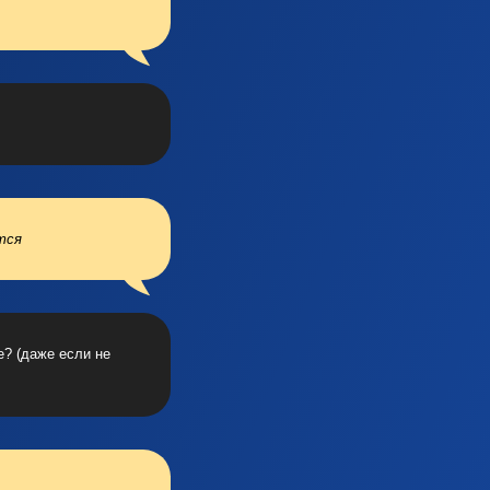
тся
е? (даже если не