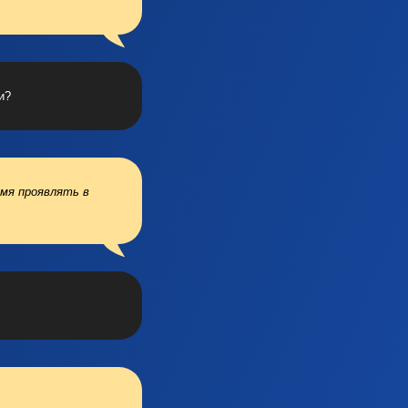
и?
емя проявлять в