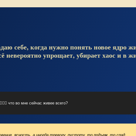
аю себе, когда нужно понять
новое
ядро жи
сё невероятно упрощает, убирает хаос и в жи
🧘🏼‍♀️ что во мне сейчас живее всего?
вение, ясность, а иногда тревогу, пустоту, то подъем, то спад