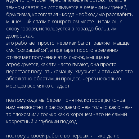
и для того, чтобы перестать видеть ботокс только в
темном свете: он используется в лечении мигреней,
бруксизма, косоглазия - когда необходимо расслабить
мышечный спазм в конкретном месте - и там он, к
слову говоря, используется в гораздо большим
дозировках.
это работает просто: нерв как бы отправляет мышце
смс "сокращайся", а препарат просто временно
отключает получение этих смс-ок, мышца не
атрофируется, как эти часто пугают, она просто
перестает получать команду "хмурься" и отдыхает. это
абсолютно обратимый процесс, через несколько
месяцев все мягко спадает
поэтому кода мы берем понятие, которое до конца
нам неизвестно и рассуждаем о нем только как о чем-
то плохом или только как о хорошем - это не самый
корректный и глубокий подход.
поэтому в своей работе во-первых, я никогда не